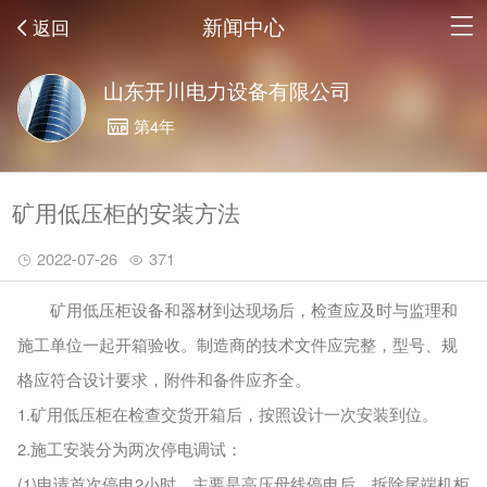
新闻中心
返回
山东开川电力设备有限公司
第4年
矿用低压柜的安装方法
2022-07-26
371
矿用低压柜设备和器材到达现场后，检查应及时与监理和
施工单位一起开箱验收。制造商的技术文件应完整，型号、规
格应符合设计要求，附件和备件应齐全。
1.矿用低压柜在检查交货开箱后，按照设计一次安装到位。
2.施工安装分为两次停电调试：
(1)申请首次停电2小时，主要是高压母线停电后。拆除尾端机柜