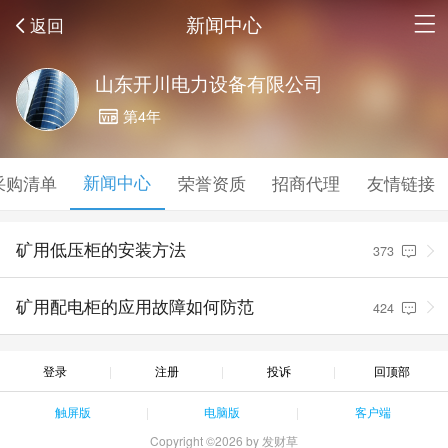
新闻中心
返回
山东开川电力设备有限公司
第4年
新闻中心
采购清单
荣誉资质
招商代理
友情链接
矿用低压柜的安装方法
373
矿用配电柜的应用故障如何防范
424
登录
注册
投诉
回顶部
触屏版
电脑版
客户端
Copyright ©2026 by 发财草